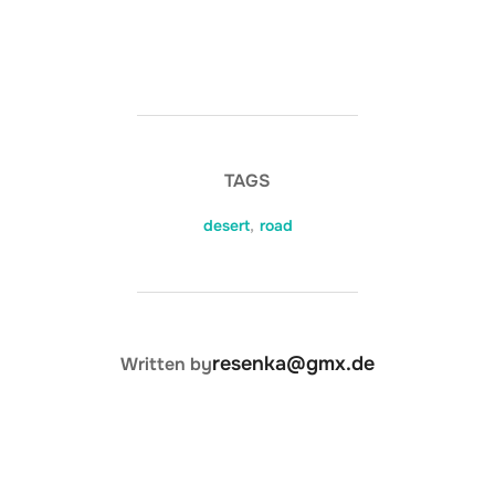
TAGS
desert
,
road
POST AUTHOR
resenka@gmx.de
Written by