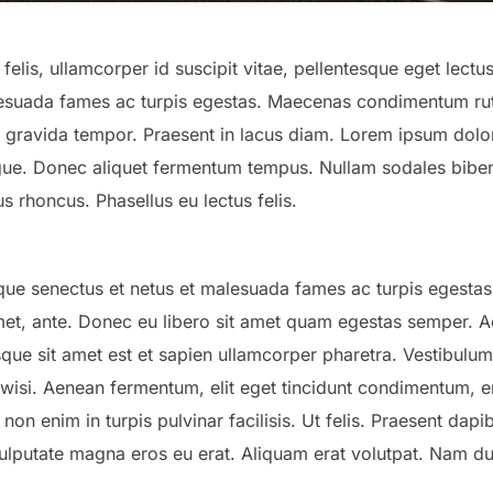
elis, ullamcorper id suscipit vitae, pellentesque eget lectu
alesuada fames ac turpis egestas. Maecenas condimentum rut
t gravida tempor. Praesent in lacus diam. Lorem ipsum dolor
ugue. Donec aliquet fermentum tempus. Nullam sodales bibe
s rhoncus. Phasellus eu lectus felis.
ique senectus et netus et malesuada fames ac turpis egestas
 amet, ante. Donec eu libero sit amet quam egestas semper. Ae
sque sit amet est et sapien ullamcorper pharetra. Vestibulu
wisi. Aenean fermentum, elit eget tincidunt condimentum, er
on enim in turpis pulvinar facilisis. Ut felis. Praesent dapi
ulputate magna eros eu erat. Aliquam erat volutpat. Nam du